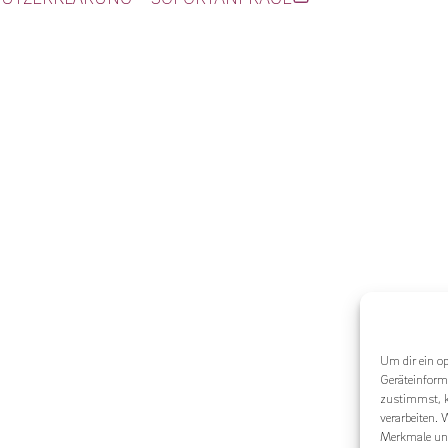
Um dir ein o
Geräteinform
zustimmst, k
verarbeiten.
Merkmale und