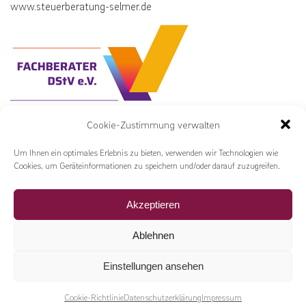
www.steuerberatung-selmer.de
Cookie-Zustimmung verwalten
ANFAHRT
Um Ihnen ein optimales Erlebnis zu bieten, verwenden wir Technologien wie
Cookies, um Geräteinformationen zu speichern und/oder darauf zuzugreifen.
Akzeptieren
Ablehnen
Einstellungen ansehen
IMPRESSUM
AGB
DATENSCHUTZERKLÄRUNG
Cookie-Richtlinie
Datenschutzerklärung
Impressum
SOFORTANFRAGE