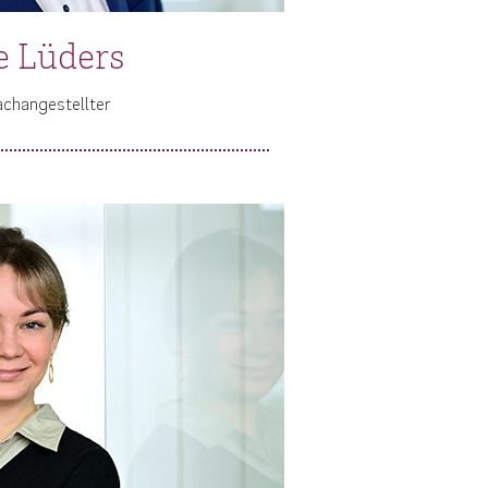
e Lüders
achangestellter