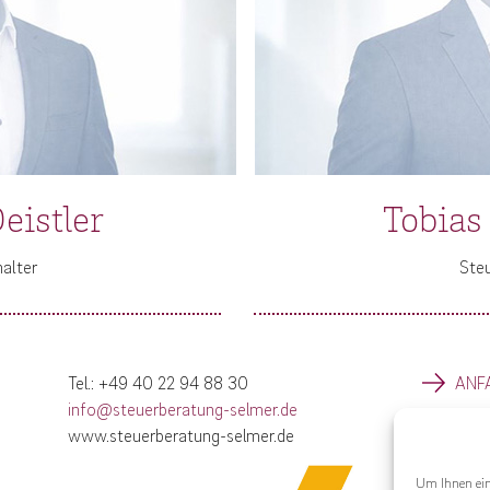
eistler
Tobias
alter
Ste
Tel.: +49 40 22 94 88 30
ANF
info@steuerberatung-selmer.de
www.steuerberatung-selmer.de
Um Ihnen ein