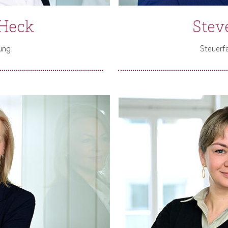
 Heck
Stev
ung
Steuerf