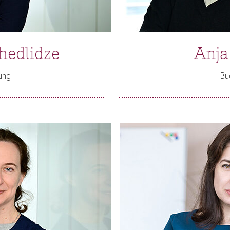
hedlidze
Anja
ung
Bu