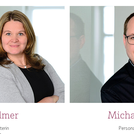
elmer
Micha
terin
Person