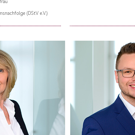
frau
nsnachfolge (DStV e.V.)