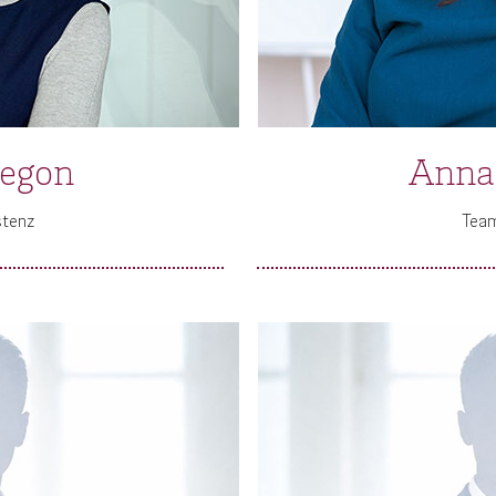
legon
Anna
stenz
Team